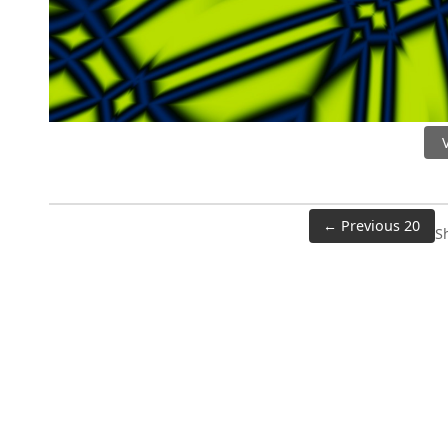
← Previous 20
S